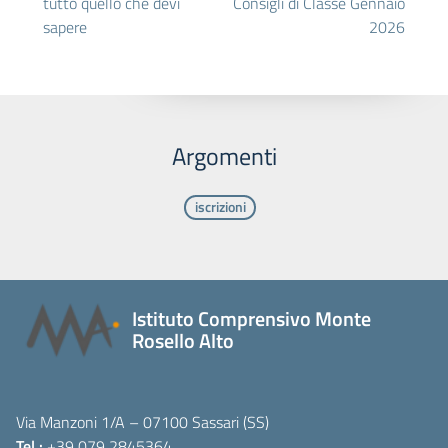
tutto quello che devi
Consigli di Classe Gennaio
sapere
2026
Argomenti
iscrizioni
Istituto Comprensivo Monte
Rosello Alto
Via Manzoni 1/A – 07100 Sassari (SS)
Tel.:
+39 079 2845364