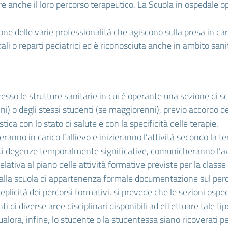
re anche il loro percorso terapeutico. La Scuola in ospedale o
ione delle varie professionalità che agiscono sulla presa in ca
edali o reparti pediatrici ed è riconosciuta anche in ambito 
i presso le strutture sanitarie in cui è operante una sezione d
nni) o degli stessi studenti (se maggiorenni), previo accordo d
tica con lo stato di salute e con la specificità delle terapie.
deranno in carico l’allievo e inizieranno l’attività secondo la 
i di degenze temporalmente significative, comunicheranno l’av
ativa al piano delle attività formative previste per la class
alla scuola di appartenenza formale documentazione sul percor
plicità dei percorsi formativi, si prevede che le sezioni osped
i di diverse aree disciplinari disponibili ad effettuare tale tip
Qualora, infine, lo studente o la studentessa siano ricoverati 