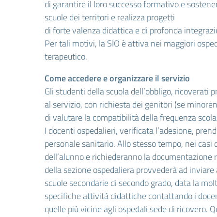
di garantire il loro successo formativo e sostene
scuole dei territori e realizza progetti
di forte valenza didattica e di profonda integraz
Per tali motivi, la SIO è attiva nei maggiori osp
terapeutico.
Come accedere e organizzare il servizio
Gli studenti della scuola dell’obbligo, ricoverat
al servizio, con richiesta dei genitori (se minore
di valutare la compatibilità della frequenza scolas
I docenti ospedalieri, verificata l’adesione, pren
personale sanitario. Allo stesso tempo, nei cas
dell’alunno e richiederanno la documentazione rel
della sezione ospedaliera provvederà ad inviare 
scuole secondarie di secondo grado, data la molte
specifiche attività didattiche contattando i docent
quelle più vicine agli ospedali sede di ricovero. 