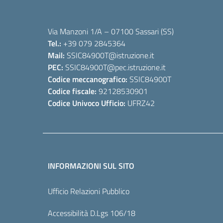
Via Manzoni 1/A – 07100 Sassari (SS)
Tel.:
+39 079 2845364
Mail:
SSIC84900T
@istruzione.it
PEC:
SSIC84900T
@pec.istruzione.it
Codice meccanografico:
SSIC84900T
Codice fiscale:
92128530901
Codice Univoco Ufficio:
UFRZ42
INFORMAZIONI SUL SITO
Ufficio Relazioni Pubblico
Accessibilità D.Lgs 106/18