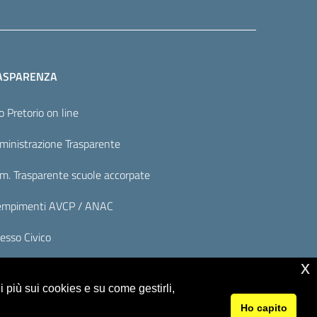
ASPARENZA
o Pretorio on line
inistrazione Trasparente
. Trasparente scuole accorpate
mpimenti AVCP / ANAC
esso Civico
x
 più sui cookies e su come gestirli,
Ho capito