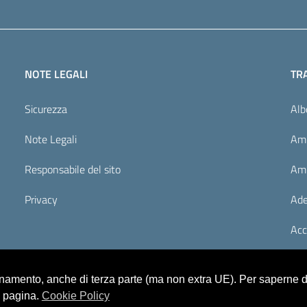
NOTE LEGALI
TR
Sicurezza
Alb
Note Legali
Amm
Responsabile del sito
Amm
Privacy
Ade
Acc
ionamento, anche di terza parte (ma non extra UE). Per saperne di
a pagina.
Cookie Policy