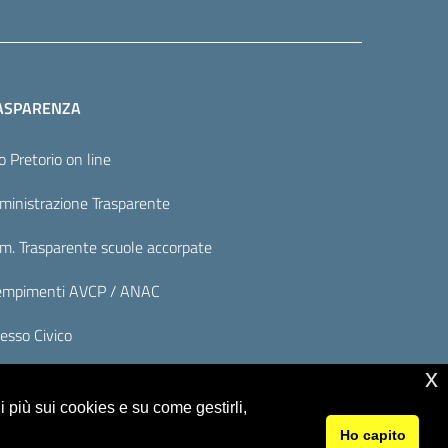
ASPARENZA
o Pretorio on line
inistrazione Trasparente
. Trasparente scuole accorpate
mpimenti AVCP / ANAC
esso Civico
x
 più sui cookies e su come gestirli,
Ho capito