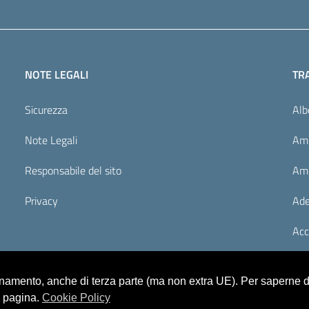
NOTE LEGALI
TR
Sicurezza
Alb
Note Legali
Amm
Responsabile del sito
Amm
Privacy
Ade
Acc
ionamento, anche di terza parte (ma non extra UE). Per saperne di
a pagina.
Cookie Policy