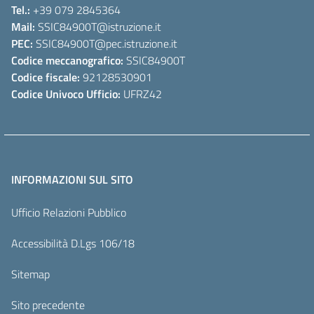
Tel.:
+39 079 2845364
Mail:
SSIC84900T
@istruzione.it
PEC:
SSIC84900T
@pec.istruzione.it
Codice meccanografico:
SSIC84900T
Codice fiscale:
92128530901
Codice Univoco Ufficio:
UFRZ42
INFORMAZIONI SUL SITO
Ufficio Relazioni Pubblico
Accessibilità D.Lgs 106/18
Sitemap
Sito precedente