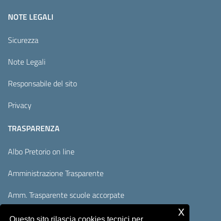
NOTE LEGALI
Sicurezza
Note Legali
Responsabile del sito
Privacy
TRASPARENZA
Albo Pretorio on line
Amministrazione Trasparente
Amm. Trasparente scuole accorpate
x
Adempimenti AVCP / ANAC
Questo sito rilascia cookies tecnici per