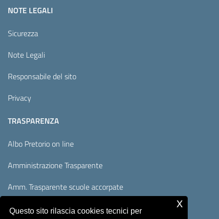
NOTE LEGALI
Sicurezza
Note Legali
Responsabile del sito
Privacy
TRASPARENZA
Albo Pretorio on line
Amministrazione Trasparente
Amm. Trasparente scuole accorpate
x
Adempimenti AVCP / ANAC
Questo sito rilascia cookies tecnici per