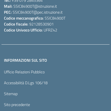
Tel.:
+39 079 2845364
Mail:
SSIC84900T
@istruzione.it
PEC:
SSIC84900T
@pec.istruzione.it
Codice meccanografico:
SSIC84900T
Codice fiscale:
92128530901
Codice Univoco Ufficio:
UFRZ42
INFORMAZIONI SUL SITO
Ufficio Relazioni Pubblico
Accessibilità D.Lgs 106/18
Sitemap
Sito precedente