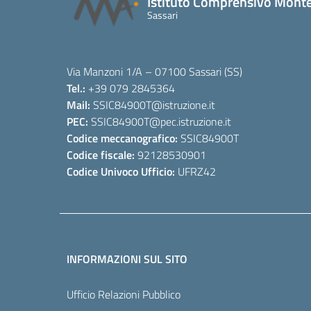
Istituto Comprensivo Monte
Sassari
Via Manzoni 1/A – 07100 Sassari (SS)
Tel.:
+39 079 2845364
Mail:
SSIC84900T
@istruzione.it
PEC:
SSIC84900T
@pec.istruzione.it
Codice meccanografico:
SSIC84900T
Codice fiscale:
92128530901
Codice Univoco Ufficio:
UFRZ42
INFORMAZIONI SUL SITO
Ufficio Relazioni Pubblico