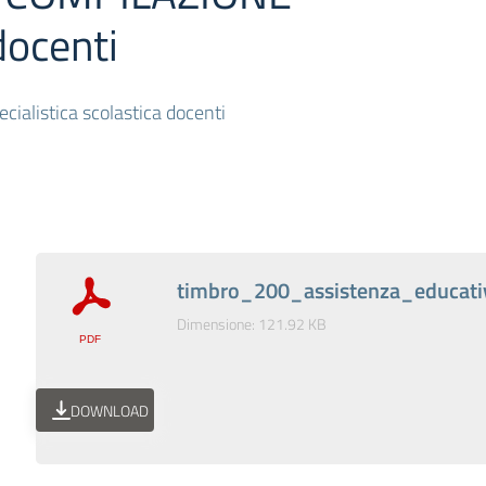
docenti
ialistica scolastica docenti
timbro_200_assistenza_educati
Dimensione: 121.92 KB
DOWNLOAD