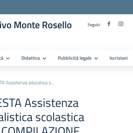
ivo Monte Rosello
Seguici
tà
Didattica
Pubblicità legale
Iscrizioni
listica scolastica a.s. 2026/2027 COMPILAZIONE ALLEGATO II – docenti
IESTA Assistenza
listica scolastica
7 COMPILAZIONE