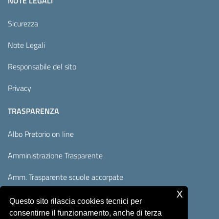
NOTE LEGALI
Sicurezza
Note Legali
Responsabile del sito
Privacy
TRASPARENZA
Albo Pretorio on line
Amministrazione Trasparente
Amm. Trasparente scuole accorpate
x
Adempimenti AVCP / ANAC
Questo sito rilascia cookies tecnici per
consentirne il funzionamento, anche di terza