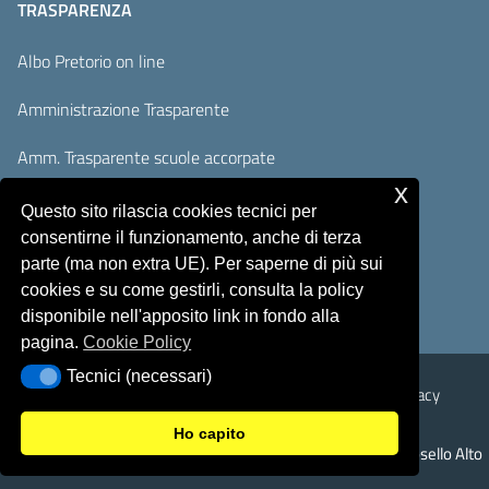
TRASPARENZA
Albo Pretorio on line
Amministrazione Trasparente
Amm. Trasparente scuole accorpate
x
Adempimenti AVCP / ANAC
Questo sito rilascia cookies tecnici per
consentirne il funzionamento, anche di terza
Accesso Civico
parte (ma non extra UE). Per saperne di più sui
cookies e su come gestirli, consulta la policy
disponibile nell'apposito link in fondo alla
pagina.
Cookie Policy
Tecnici (necessari)
Tecnici (necessari)
Sicurezza
Note Legali
Responsabile del sito
Privacy
Ho capito
© 2026 Istituto Comprensivo Monte Rosello Alto