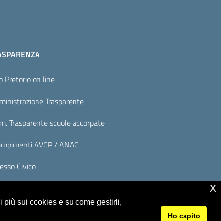
ASPARENZA
o Pretorio on line
inistrazione Trasparente
. Trasparente scuole accorpate
mpimenti AVCP / ANAC
esso Civico
x
 più sui cookies e su come gestirli,
Ho capito