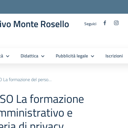
ivo Monte Rosello
Seguici
tà
Didattica
Pubblicità legale
Iscrizioni
rsonale amministrativo e direttivo in materia di privacy
RSO La formazione
mministrativo e
eria di privacy