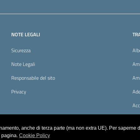
NOTE LEGALI
TR
Sicurezza
Alb
Note Legali
Amm
Responsabile del sito
Amm
Privacy
Ade
Acc
ionamento, anche di terza parte (ma non extra UE). Per saperne di
a pagina.
Cookie Policy