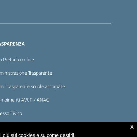
ASPARENZA
o Pretorio on line
inistrazione Trasparente
. Trasparente scuole accorpate
mpimenti AVCP / ANAC
esso Civico
x
 più sui cookies e su come gestirli,