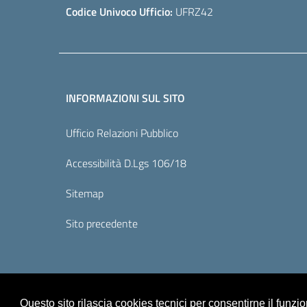
Codice Univoco Ufficio:
UFRZ42
INFORMAZIONI SUL SITO
Ufficio Relazioni Pubblico
Accessibilità D.Lgs 106/18
Sitemap
Sito precedente
Questo sito rilascia cookies tecnici per consentirne il funz