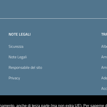
NOTE LEGALI
TR
Sicurezza
Alb
Note Legali
Amm
Responsabile del sito
Amm
Privacy
Ade
Acc
ionamento, anche di terza parte (ma non extra UE). Per saperne di