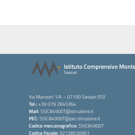
Istituto Comprensivo Monte
Sassari
Via Manzoni 1/A – 07100 Sassari (SS)
Tel.:
+39 079 2845364
Mail:
SSIC84900T
@istruzione.it
PEC:
SSIC84900T
@pec.istruzione.it
Codice meccanografico:
SSIC84900T
Codice fiscale:
92128530901