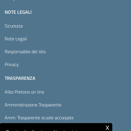
NOTE LEGALI
Sicurezza
Note Legali
Responsabile del sito
Privacy
TRASPARENZA
Albo Pretorio on line
Amministrazione Trasparente
Amm. Trasparente scuole accorpate
x
Adempimenti AVCP / ANAC