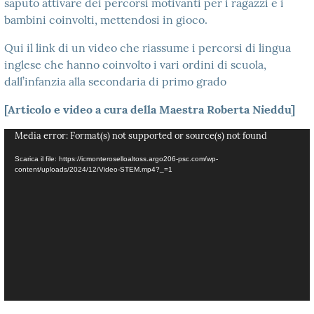
saputo attivare dei percorsi motivanti per i ragazzi e i
bambini coinvolti, mettendosi in gioco.
Qui il link di un video che riassume i percorsi di lingua
inglese che hanno coinvolto i vari ordini di scuola,
dall’infanzia alla secondaria di primo grado
[Articolo e video a cura della Maestra Roberta Nieddu]
Video
Media error: Format(s) not supported or source(s) not found
Player
Scarica il file: https://icmonteroselloaltoss.argo206-psc.com/wp-
content/uploads/2024/12/Video-STEM.mp4?_=1