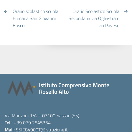
Orario scolastico scuola
Orario Scolastico Scuola
Primaria San Giovanni
Secondaria via Ogliastra e
Bosco
via Pavese
Istituto Comprensivo Monte
Rosello Alto
Via Manzoni 1/A – 07100 Sassari (SS)
Tel.:
+39 079 2845364
Mail:
SSIC84900T
@istruzione.it