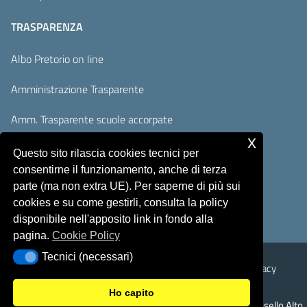
TRASPARENZA
Albo Pretorio on line
Amministrazione Trasparente
Amm. Trasparente scuole accorpate
x
Adempimenti AVCP / ANAC
Questo sito rilascia cookies tecnici per
consentirne il funzionamento, anche di terza
Accesso Civico
parte (ma non extra UE). Per saperne di più sui
cookies e su come gestirli, consulta la policy
disponibile nell'apposito link in fondo alla
pagina.
Cookie Policy
Tecnici (necessari)
Tecnici (necessari)
Sicurezza
Note Legali
Responsabile del sito
Privacy
Ho capito
© 2026 Istituto Comprensivo Monte Rosello Alto