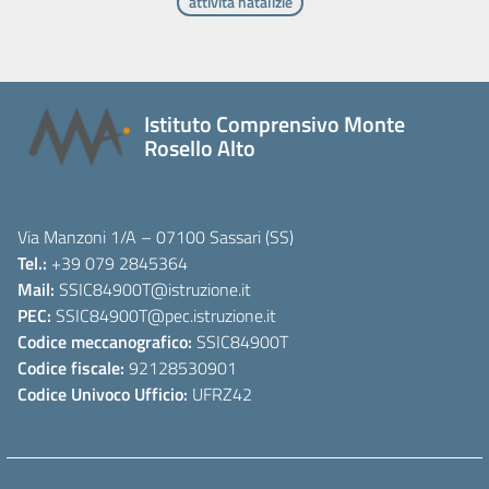
attività natalizie
Istituto Comprensivo Monte
Rosello Alto
Via Manzoni 1/A – 07100 Sassari (SS)
Tel.:
+39 079 2845364
Mail:
SSIC84900T
@istruzione.it
PEC:
SSIC84900T
@pec.istruzione.it
Codice meccanografico:
SSIC84900T
Codice fiscale:
92128530901
Codice Univoco Ufficio:
UFRZ42