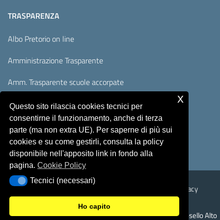
TRASPARENZA
Albo Pretorio on line
Amministrazione Trasparente
Amm. Trasparente scuole accorpate
x
Adempimenti AVCP / ANAC
Questo sito rilascia cookies tecnici per
consentirne il funzionamento, anche di terza
Accesso Civico
parte (ma non extra UE). Per saperne di più sui
cookies e su come gestirli, consulta la policy
disponibile nell'apposito link in fondo alla
pagina.
Cookie Policy
Tecnici (necessari)
Tecnici (necessari)
Sicurezza
Note Legali
Responsabile del sito
Privacy
Ho capito
© 2026 Istituto Comprensivo Monte Rosello Alto