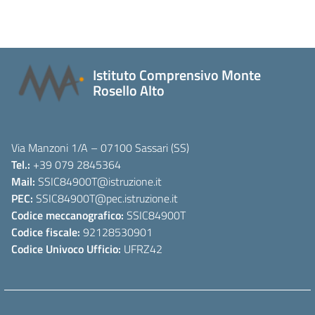
Istituto Comprensivo Monte
Rosello Alto
Via Manzoni 1/A – 07100 Sassari (SS)
Tel.:
+39 079 2845364
Mail:
SSIC84900T
@istruzione.it
PEC:
SSIC84900T
@pec.istruzione.it
Codice meccanografico:
SSIC84900T
Codice fiscale:
92128530901
Codice Univoco Ufficio:
UFRZ42