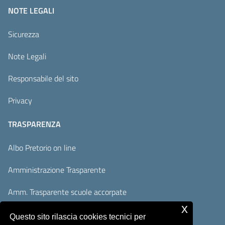
NOTE LEGALI
Sicurezza
Note Legali
Responsabile del sito
Privacy
TRASPARENZA
Albo Pretorio on line
Amministrazione Trasparente
Amm. Trasparente scuole accorpate
x
Adempimenti AVCP / ANAC
Questo sito rilascia cookies tecnici per