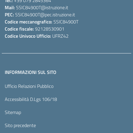
Tel.:
+39 079 2845364
Mail:
SSIC84900T
@istruzione.it
PEC:
SSIC84900T
@pec.istruzione.it
Codice meccanografico:
SSIC84900T
Codice fiscale:
92128530901
Codice Univoco Ufficio:
UFRZ42
INFORMAZIONI SUL SITO
Ufficio Relazioni Pubblico
Accessibilità D.Lgs 106/18
Sitemap
Sito precedente