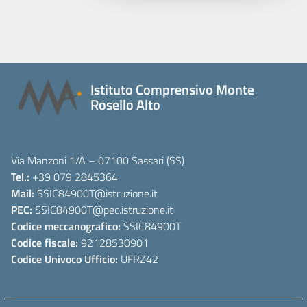
Istituto Comprensivo Monte
Rosello Alto
Via Manzoni 1/A – 07100 Sassari (SS)
Tel.:
+39 079 2845364
Mail:
SSIC84900T
@istruzione.it
PEC:
SSIC84900T
@pec.istruzione.it
Codice meccanografico:
SSIC84900T
Codice fiscale:
92128530901
Codice Univoco Ufficio:
UFRZ42