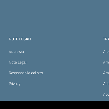
NOTE LEGALI
TR
Sicurezza
Alb
Note Legali
Amm
Responsabile del sito
Amm
Privacy
Ade
Acc