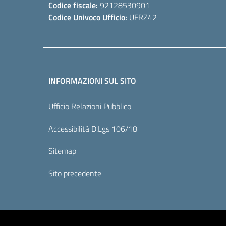
Codice fiscale:
92128530901
Codice Univoco Ufficio:
UFRZ42
INFORMAZIONI SUL SITO
Ufficio Relazioni Pubblico
Accessibilità D.Lgs 106/18
Sitemap
Sito precedente