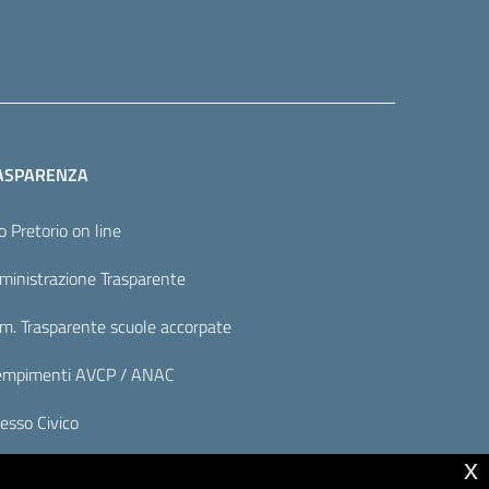
ASPARENZA
o Pretorio on line
inistrazione Trasparente
. Trasparente scuole accorpate
mpimenti AVCP / ANAC
esso Civico
x