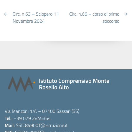
Circ. n.63 – Sciopero 11
Circ. n.66 – corso di primo
Novembre 2024
soccorso
Istituto Comprensivo Monte
Rosello Alto
Via Manzoni 1/A – 07100 Sassari (SS)
Tel.:
+39 079 2845364
Mail:
SSIC84900T
@istruzione.it