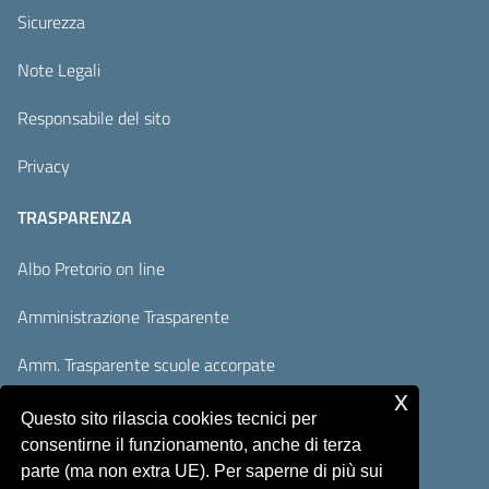
Sicurezza
Note Legali
Responsabile del sito
Privacy
TRASPARENZA
Albo Pretorio on line
Amministrazione Trasparente
Amm. Trasparente scuole accorpate
x
Adempimenti AVCP / ANAC
Questo sito rilascia cookies tecnici per
consentirne il funzionamento, anche di terza
Accesso Civico
parte (ma non extra UE). Per saperne di più sui