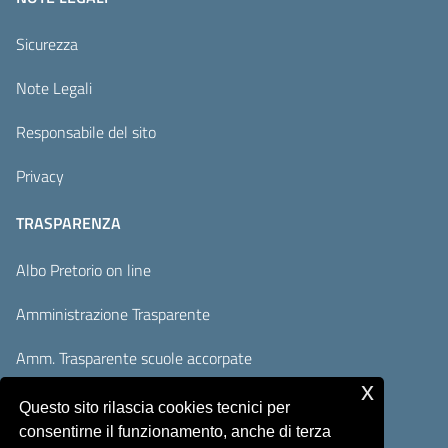
Sicurezza
Note Legali
Responsabile del sito
Privacy
TRASPARENZA
Albo Pretorio on line
Amministrazione Trasparente
Amm. Trasparente scuole accorpate
x
Adempimenti AVCP / ANAC
Questo sito rilascia cookies tecnici per
consentirne il funzionamento, anche di terza
Accesso Civico