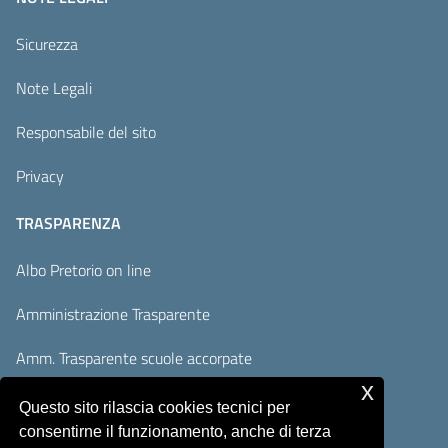
Sicurezza
Note Legali
Responsabile del sito
Privacy
TRASPARENZA
Albo Pretorio on line
Amministrazione Trasparente
Amm. Trasparente scuole accorpate
x
Adempimenti AVCP / ANAC
Questo sito rilascia cookies tecnici per
consentirne il funzionamento, anche di terza
Accesso Civico