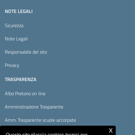
NOTE LEGALI
Sicurezza
Note Legali
Responsabile del sito
Privacy
TRASPARENZA
Albo Pretorio on line
Amministrazione Trasparente
Amm. Trasparente scuole accorpate
x
Adempimenti AVCP / ANAC
Questo sito rilascia cookies tecnici per