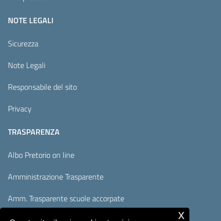
NOTE LEGALI
Sicurezza
Note Legali
Responsabile del sito
Privacy
TRASPARENZA
Albo Pretorio on line
Amministrazione Trasparente
Amm. Trasparente scuole accorpate
x
Adempimenti AVCP / ANAC