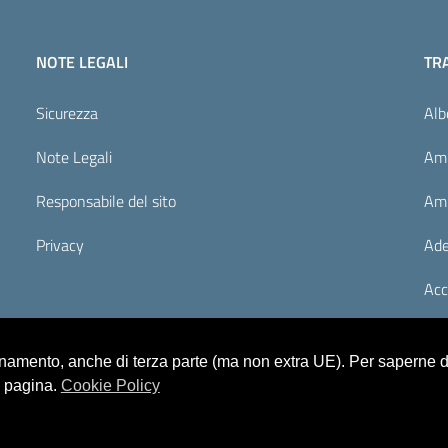
NOTE LEGALI
TR
Sicurezza
Alb
Note Legali
Amm
Responsabile del sito
Amm
Privacy
Ade
Acc
ionamento, anche di terza parte (ma non extra UE). Per saperne di
a pagina.
Cookie Policy
rivacy