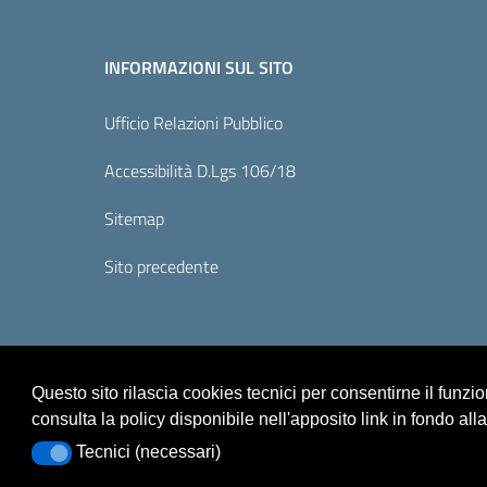
INFORMAZIONI SUL SITO
Ufficio Relazioni Pubblico
Accessibilità D.Lgs 106/18
Sitemap
Sito precedente
Questo sito rilascia cookies tecnici per consentirne il funz
consulta la policy disponibile nell'apposito link in fondo all
Tecnici (necessari)
Tecnici (necessari)
Sicurezza
Note Legali
Responsabile del sito
P