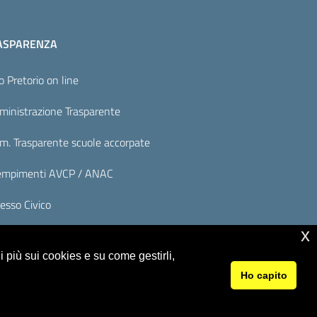
ASPARENZA
o Pretorio on line
inistrazione Trasparente
. Trasparente scuole accorpate
mpimenti AVCP / ANAC
esso Civico
x
 più sui cookies e su come gestirli,
Ho capito
© 2026 Istituto Comprensivo Monte Rosello Alto