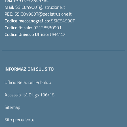
Tel.:
+39 079 2845364
Mail:
SSIC84900T
@istruzione.it
PEC:
SSIC84900T
@pec.istruzione.it
Codice meccanografico:
SSIC84900T
Codice fiscale:
92128530901
Codice Univoco Ufficio:
UFRZ42
INFORMAZIONI SUL SITO
Ufficio Relazioni Pubblico
Accessibilità D.Lgs 106/18
Sitemap
Sito precedente