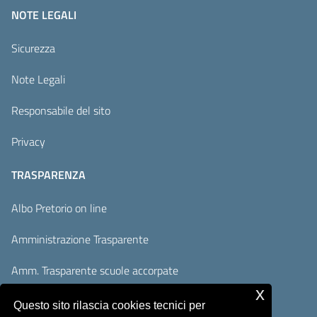
NOTE LEGALI
Sicurezza
Note Legali
Responsabile del sito
Privacy
TRASPARENZA
Albo Pretorio on line
Amministrazione Trasparente
Amm. Trasparente scuole accorpate
x
Adempimenti AVCP / ANAC
Questo sito rilascia cookies tecnici per