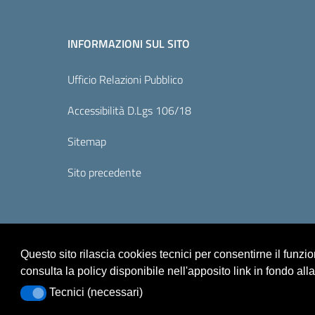
INFORMAZIONI SUL SITO
Ufficio Relazioni Pubblico
Accessibilità D.Lgs 106/18
Sitemap
Sito precedente
Questo sito rilascia cookies tecnici per consentirne il funz
consulta la policy disponibile nell'apposito link in fondo all
Tecnici (necessari)
Tecnici (necessari)
Sicurezza
Note Legali
Responsabile del sito
P