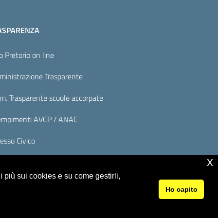
ASPARENZA
o Pretorio on line
inistrazione Trasparente
. Trasparente scuole accorpate
mpimenti AVCP / ANAC
esso Civico
x
 più sui cookies e su come gestirli,
Ho capito
© 2026 Istituto Comprensivo Monte Rosello Alto