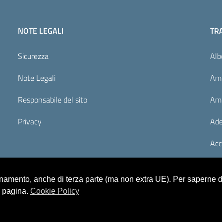
NOTE LEGALI
TR
Sicurezza
Alb
Note Legali
Amm
Responsabile del sito
Amm
Privacy
Ade
Acc
ionamento, anche di terza parte (ma non extra UE). Per saperne di
a pagina.
Cookie Policy
rivacy