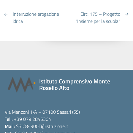
Interruzione erogazione
Circ. 175 – Progetto
idrica
“Insieme per la scuola”
Istituto Comprensivo Monte
Rosello Alto
Via Manzoni 1/A – 07100 Sassari (SS)
Tel.:
+39 079 2845364
Mail:
SSIC84900T
@istruzione.it