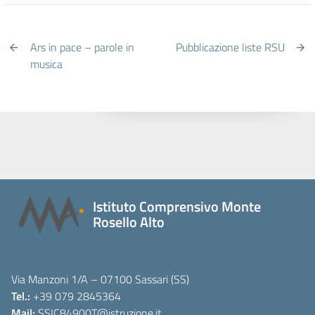
Ars in pace – parole in
Pubblicazione liste RSU
musica
Istituto Comprensivo Monte
Rosello Alto
Via Manzoni 1/A – 07100 Sassari (SS)
Tel.:
+39 079 2845364
Mail:
SSIC84900T
@istruzione.it