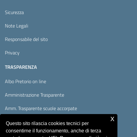
Sicurezza
Note Legali
Responsabile del sito
Privacy
TRASPARENZA
Albo Pretorio on line
Amministrazione Trasparente
Amm. Trasparente scuole accorpate
x
Adempimenti AVCP / ANAC
Questo sito rilascia cookies tecnici per
consentirne il funzionamento, anche di terza
Accesso Civico