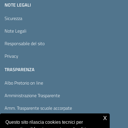
NOTE LEGALI
Sicurezza
Note Legali
Responsabile del sito
Privacy
TRASPARENZA
Albo Pretorio on line
Amministrazione Trasparente
Amm. Trasparente scuole accorpate
x
Adempimenti AVCP / ANAC
Questo sito rilascia cookies tecnici per