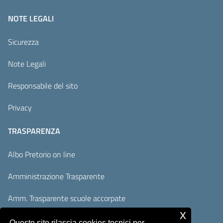
NOTE LEGALI
Sicurezza
Note Legali
Responsabile del sito
Privacy
TRASPARENZA
Albo Pretorio on line
Amministrazione Trasparente
Amm. Trasparente scuole accorpate
x
Adempimenti AVCP / ANAC
Questo sito rilascia cookies tecnici per