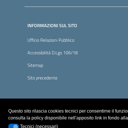
INFORMAZIONI SUL SITO
Ufficio Relazioni Pubblico
Accessibilità D.Lgs 106/18
Sitemap
Sito precedente
Questo sito rilascia cookies tecnici per consentirne il funz
consulta la policy disponibile nell'apposito link in fondo all
Tecnici (necessari)
Tecnici (necessari)