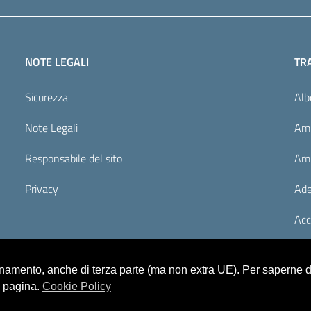
NOTE LEGALI
TR
Sicurezza
Alb
Note Legali
Amm
Responsabile del sito
Amm
Privacy
Ade
Acc
ionamento, anche di terza parte (ma non extra UE). Per saperne di
a pagina.
Cookie Policy