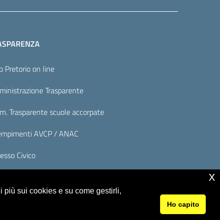
ASPARENZA
o Pretorio on line
inistrazione Trasparente
. Trasparente scuole accorpate
mpimenti AVCP / ANAC
esso Civico
x
 più sui cookies e su come gestirli,
Ho capito