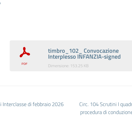
A
timbro_102_ Convocazione
Interplesso INFANZIA-signed
Dimensione: 153.25 KB
i Interclasse di febbraio 2026
Circ. 104 Scrutini I qua
procedura di conduzione 