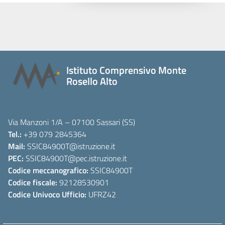
Istituto Comprensivo Monte
Rosello Alto
Via Manzoni 1/A – 07100 Sassari (SS)
Tel.:
+39 079 2845364
Mail:
SSIC84900T
@istruzione.it
PEC:
SSIC84900T
@pec.istruzione.it
Codice meccanografico:
SSIC84900T
Codice fiscale:
92128530901
Codice Univoco Ufficio:
UFRZ42