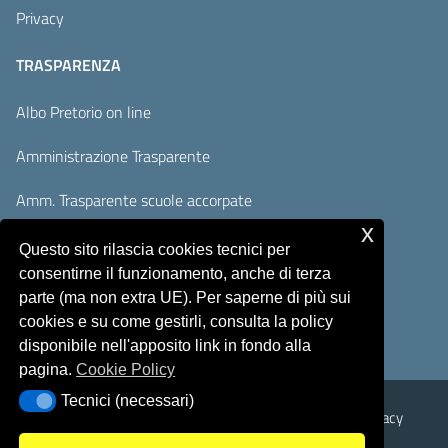
Privacy
TRASPARENZA
Albo Pretorio on line
Amministrazione Trasparente
Amm. Trasparente scuole accorpate
x
Adempimenti AVCP / ANAC
Questo sito rilascia cookies tecnici per
consentirne il funzionamento, anche di terza
Accesso Civico
parte (ma non extra UE). Per saperne di più sui
cookies e su come gestirli, consulta la policy
disponibile nell'apposito link in fondo alla
pagina.
Cookie Policy
Tecnici (necessari)
Tecnici (necessari)
Sicurezza
Note Legali
Responsabile del sito
Privacy