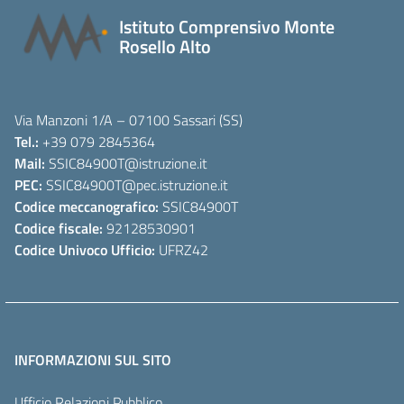
Istituto Comprensivo Monte
Rosello Alto
Via Manzoni 1/A – 07100 Sassari (SS)
Tel.:
+39 079 2845364
Mail:
SSIC84900T
@istruzione.it
PEC:
SSIC84900T
@pec.istruzione.it
Codice meccanografico:
SSIC84900T
Codice fiscale:
92128530901
Codice Univoco Ufficio:
UFRZ42
INFORMAZIONI SUL SITO
Ufficio Relazioni Pubblico