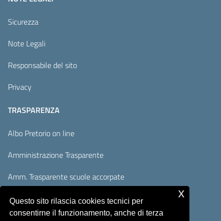
Sicurezza
Note Legali
Responsabile del sito
Privacy
TRASPARENZA
Albo Pretorio on line
Amministrazione Trasparente
Amm. Trasparente scuole accorpate
x
Adempimenti AVCP / ANAC
Questo sito rilascia cookies tecnici per
consentirne il funzionamento, anche di terza
Accesso Civico