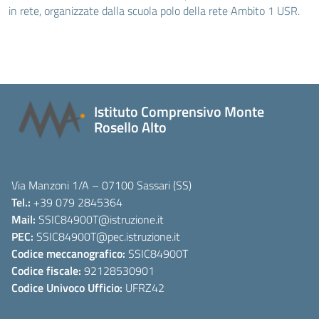
in rete, organizzate dalla scuola polo della rete Ambito 1 USR.
Istituto Comprensivo Monte
Rosello Alto
Via Manzoni 1/A – 07100 Sassari (SS)
Tel.:
+39 079 2845364
Mail:
SSIC84900T
@istruzione.it
PEC:
SSIC84900T
@pec.istruzione.it
Codice meccanografico:
SSIC84900T
Codice fiscale:
92128530901
Codice Univoco Ufficio:
UFRZ42