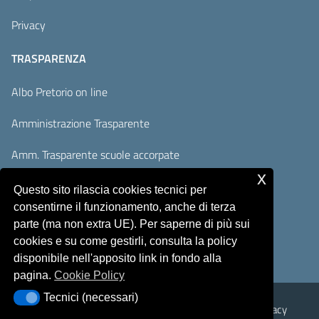
Privacy
TRASPARENZA
Albo Pretorio on line
Amministrazione Trasparente
Amm. Trasparente scuole accorpate
x
Adempimenti AVCP / ANAC
Questo sito rilascia cookies tecnici per
consentirne il funzionamento, anche di terza
Accesso Civico
parte (ma non extra UE). Per saperne di più sui
cookies e su come gestirli, consulta la policy
disponibile nell'apposito link in fondo alla
pagina.
Cookie Policy
Tecnici (necessari)
Tecnici (necessari)
Sicurezza
Note Legali
Responsabile del sito
Privacy