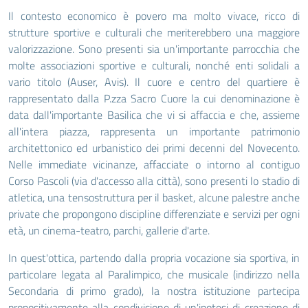
Il contesto economico è povero ma molto vivace, ricco di
strutture sportive e culturali che meriterebbero una maggiore
valorizzazione. Sono presenti sia un'importante parrocchia che
molte associazioni sportive e culturali, nonché enti solidali a
vario titolo (Auser, Avis). Il cuore e centro del quartiere è
rappresentato dalla P.zza Sacro Cuore la cui denominazione è
data dall'importante Basilica che vi si affaccia e che, assieme
all'intera piazza, rappresenta un importante patrimonio
architettonico ed urbanistico dei primi decenni del Novecento.
Nelle immediate vicinanze, affacciate o intorno al contiguo
Corso Pascoli (via d'accesso alla città), sono presenti lo stadio di
atletica, una tensostruttura per il basket, alcune palestre anche
private che propongono discipline differenziate e servizi per ogni
età, un cinema-teatro, parchi, gallerie d'arte.
In quest'ottica, partendo dalla propria vocazione sia sportiva, in
particolare legata al Paralimpico, che musicale (indirizzo nella
Secondaria di primo grado), la nostra istituzione partecipa
propositivamente alla condivisione di un'ipotesi di creazione di