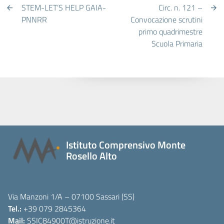
STEM-LET’S HELP GAIA-
Circ. n. 121 –
PNNRR
Convocazione scrutini
primo quadrimestre
Scuola Primaria
Istituto Comprensivo Monte
Rosello Alto
Via Manzoni 1/A – 07100 Sassari (SS)
Tel.:
+39 079 2845364
Mail:
SSIC84900T
@istruzione.it